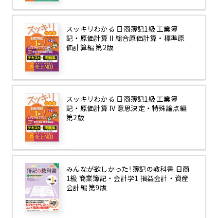
スッキリわかる 日商簿記1級 工業簿
記・原価計算 II 総合原価計算・標準原
価計算編 第2版
スッキリわかる 日商簿記1級 工業簿
記・原価計算 IV 意思決定・特殊論点編
第2版
みんなが欲しかった! 簿記の教科書 日商
1級 商業簿記・会計学1 損益会計・資産
会計編 第9版