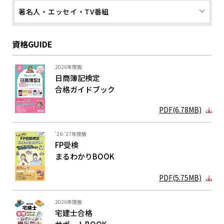
著名人・エッセイ・TV番組
資格GUIDE
2026年度版
日商簿記検定
合格ガイド
ブック
PDF(6.78MB)
'26-'27年度版
FP受検
まるわかり
BOOK
PDF(5.75MB)
2026年度版
宅建士合格