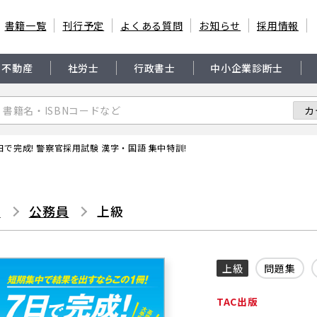
書籍一覧
刊行予定
よくある質問
お知らせ
採用情報
・不動産
社労士
行政書士
中小企業診断士
日で完成! 警察官採用試験 漢字・国語 集中特訓!
書
公務員
上級
上級
問題集
TAC出版