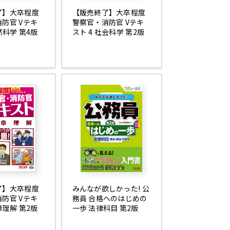
了】大卒程度
【販売終了】大卒程度
防官 Vテキ
警察官・消防官 Vテキ
然科学 第4版
スト 4 社会科学 第2版
了】大卒程度
みんなが欲しかった! 公
防官 Vテキ
務員 合格へのはじめの
章理解 第2版
一歩 法律科目 第2版