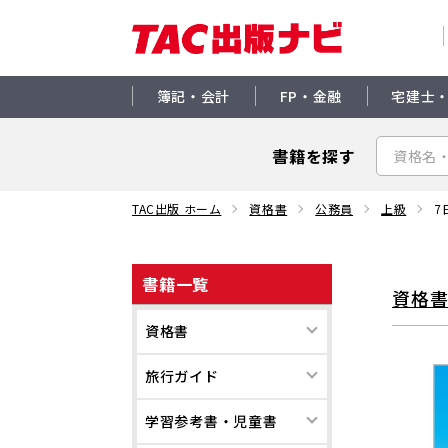
簿記・会計
FP・金融
宅建士
書籍を探す
TAC出版 ホーム
資格書
公務員
上級
7
書籍一覧
資格
資格書
旅行ガイド
学習参考書・児童書