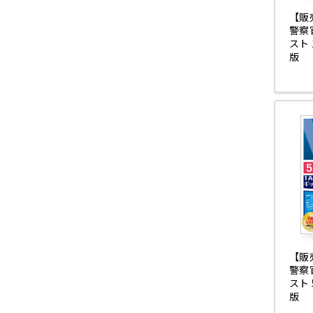
【販
警察
スト 
版
【販
警察
スト 
版