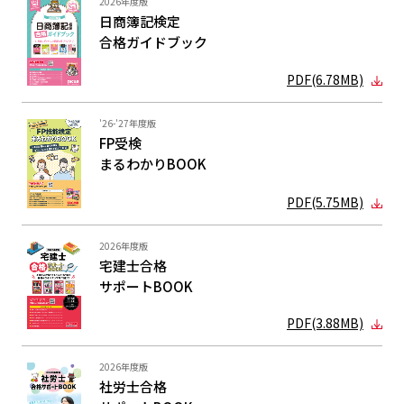
2026年度版
日商簿記検定
合格ガイド
ブック
PDF(6.78MB)
'26-'27年度版
FP受検
まるわかり
BOOK
PDF(5.75MB)
2026年度版
宅建士合格
サポートBOOK
PDF(3.88MB)
2026年度版
社労士合格